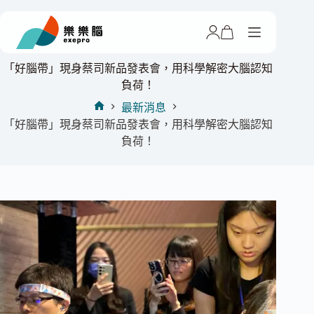
跳
至
主
要
「好腦帶」現身蔡司新品發表會，用科學解密大腦認知
內
負荷！
容
最新消息
首
「好腦帶」現身蔡司新品發表會，用科學解密大腦認知
頁
負荷！