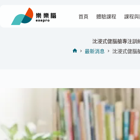
跳
至
首頁
體驗課程
課程與
主
要
內
容
沈浸式健腦艙專注訓
最新消息
沈浸式健腦
首
頁