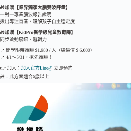
🎁
加贈【業界獨家大腦雙波評量】
一對一專業腦波報告說明
揪出專注盲區，理解孩子自主穩定度
🎁
加贈【KidPro醫學級兒童教育課】
同步啟動感統、邏輯力
📌 開學限時體驗 $1,980 / 人（總價值 $ 6,000）
📌 4/1～5/31，搶先體驗！
👉 加入：
加入官方Line@
立即預約
註：此方案適合6歲以上