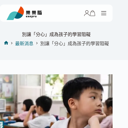
跳
至
主
要
內
別讓「分心」成為孩子的學習阻礙
容
最新消息
別讓「分心」成為孩子的學習阻礙
首
頁