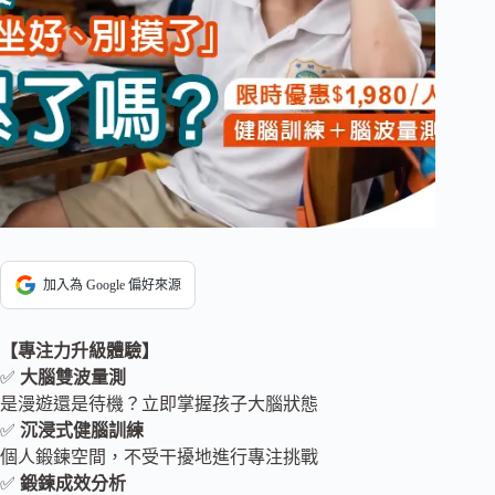
加入為 Google 偏好來源
【專注力升級體驗】
✅
大腦雙波量測
是漫遊還是待機？立即掌握孩子大腦狀態
✅
沉浸式健腦訓練
個人鍛鍊空間，不受干擾地進行專注挑戰
✅
鍛鍊成效分析